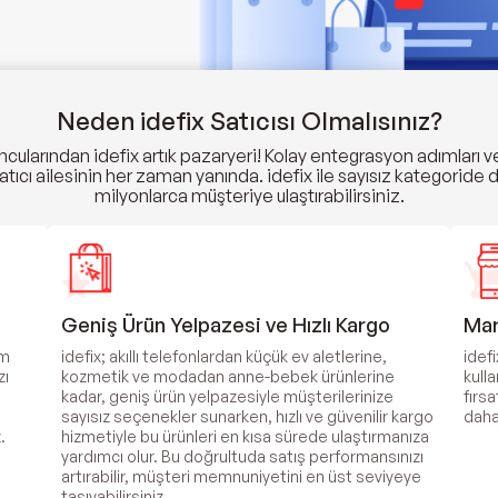
Neden idefix Satıcısı Olmalısınız?
cularından idefix artık pazaryeri! Kolay entegrasyon adımları ve 
atıcı ailesinin her zaman yanında. idefix ile sayısız kategoride 
milyonlarca müşteriye ulaştırabilirsiniz.
Geniş Ürün Yelpazesi ve Hızlı Kargo
Mar
üm
idefix; akıllı telefonlardan küçük ev aletlerine,
idef
zı
kozmetik ve modadan anne-bebek ürünlerine
kull
kadar, geniş ürün yelpazesiyle müşterilerinize
fırsa
sayısız seçenekler sunarken, hızlı ve güvenilir kargo
daha
.
hizmetiyle bu ürünleri en kısa sürede ulaştırmanıza
yardımcı olur. Bu doğrultuda satış performansınızı
artırabilir, müşteri memnuniyetini en üst seviyeye
taşıyabilirsiniz.