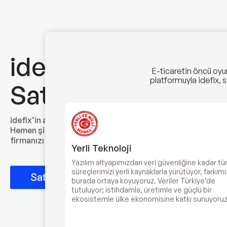
idefix’te
E-ticaretin öncü oyun
platformuyla idefix, s
Satıcı Olun !
idefix’in ayrıcalıklı dünyasında sizin de bir yeriniz olsun!
Hemen şimdi idefix’te satış yapmak için başvurun,
firmanızı bir adım ileriye taşıyın.
Yerli Teknoloji
Yazılım altyapımızdan veri güvenliğine kadar t
süreçlerimizi yerli kaynaklarla yürütüyor, farkımı
Satıcımız Olun
burada ortaya koyuyoruz. Veriler Türkiye’de
tutuluyor; istihdamla, üretimle ve güçlü bir
ekosistemle ülke ekonomisine katkı sunuyoruz