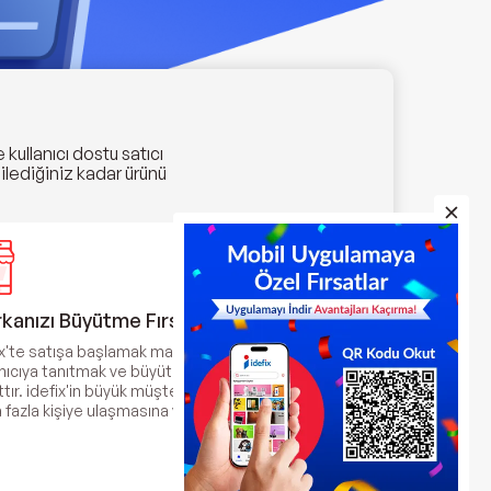
kullanıcı dostu satıcı
dilediğiniz kadar ürünü
kanızı Büyütme Fırsatı
ix'te satışa başlamak markanızı daha fazla
anıcıya tanıtmak ve büyütmek için harika bir
ttır. idefix'in büyük müşteri kitlesi markanızın
 fazla kişiye ulaşmasına yardımcı olur.