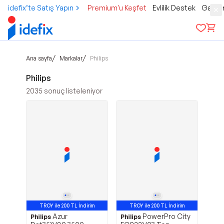
idefix’te Satış Yapın
Premium'u Keşfet
Evlilik Destek
Gamer
/
/
Ana sayfa
Markalar
Philips
Philips
2035
sonuç listeleniyor
TROY ile 200 TL İndirim
TROY ile 200 TL İndirim
Azur
PowerPro City
Philips
Philips