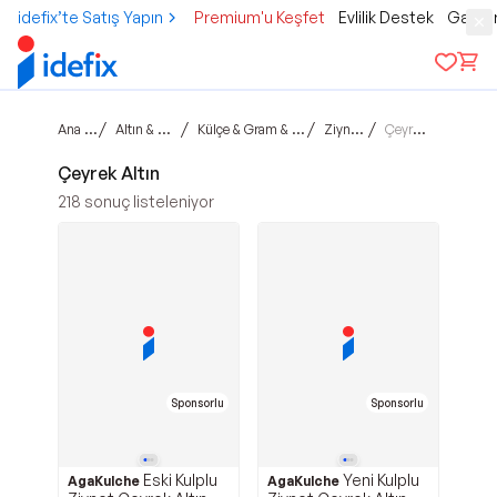
idefix’te Satış Yapın
Premium'u Keşfet
Evlilik Destek
Gamer
Ana sayfa
/
/
/
/
Altın & Mücevher
Külçe & Gram & Ziynet Altın
Ziynet Altın
Çeyrek Altın
Çeyrek Altın
218
sonuç listeleniyor
Sponsorlu
Sponsorlu
Eski Kulplu
Yeni Kulplu
AgaKulche
AgaKulche