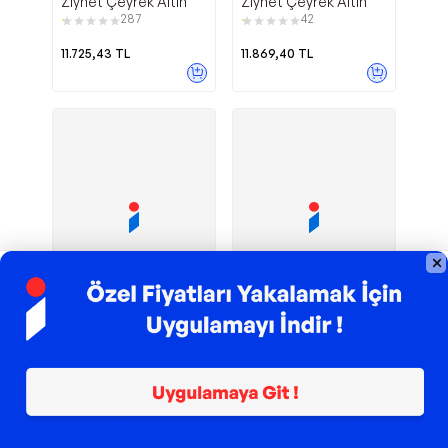
Ziynet Çeyrek Altın
Ziynet Çeyrek Altın
287
42
11.725,43
TL
11.869,40
TL
Sponsorlu
Eski Ata
Sarrafiye-1
AgaKulche
Ahlatcı
Çeyrek Altın
Adet Eski Tarihli
Çeyrek Altın
20
15
12.184,81
TL
11.915,82
TL
Sepette
11.856,24
TL