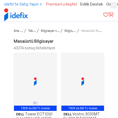
idefix’te Satış Yapın
Premium'u Keşfet
Evlilik Destek
Gamer
Ana sayfa
/
/
/
/
Teknoloji
Bilgisayar ve Tablet
Bilgisayarlar
Masaüstü Bilgisayar
Masaüstü Bilgisayar
43274
sonuç listeleniyor
TROY ile 200 TL İndirim
TROY ile 200 TL İndirim
Tower ECT1250
Vostro 3030MT
DELL
DELL