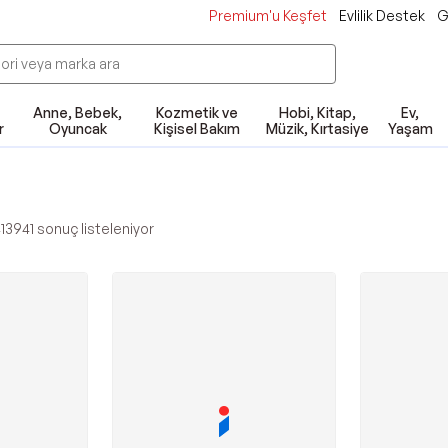
Premium'u Keşfet
Evlilik Destek
G
Anne, Bebek,
Kozmetik ve
Hobi, Kitap,
Ev,
r
Oyuncak
Kişisel Bakım
Müzik, Kırtasiye
Yaşam
413941
sonuç listeleniyor