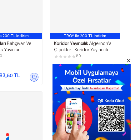
e 200 TL İndirim
TROY ile 200 TL İndirim
 Satan 11. Ürün
En Çok Satan 17. Ürün
ları
Bahçıvan Ve
Koridor Yayıncılık
Algernon'a
s Yayınları
Çiçekler - Koridor Yayıncılık
10
80
362,88
TL
83,50
TL
Sepette
272,16
TL