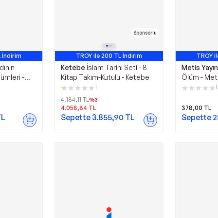
Sponsorlu
 İndirim
TROY ile 200 TL İndirim
TROY il
En Çok
dının
Ketebe
İslam Tarihi Seti - 8
Metis Yayın
ümleri -
Kitap Takım-Kutulu - Ketebe
Ölüm - Meti
1
4.184,11
TL
%
3
4.058,84
TL
378,00
TL
L
Sepette
3.855,90
TL
Sepette
2