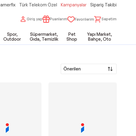
amerfix
Türk Telekom Özel
Kampanyalar
Sipariş Takibi
Giriş yap
Puanlarım
Sepetim
Favorilerim
Spor,
Süpermarket,
Pet
Yapı Market,
Outdoor
Gıda, Temizlik
Shop
Bahçe, Oto
Önerilen