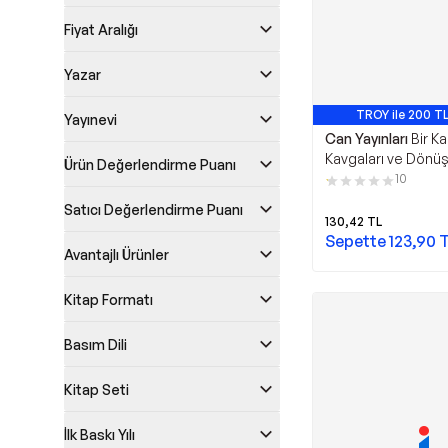
Fiyat Aralığı
Yazar
TROY ile 200 TL
Yayınevi
Can Yayınları
Bir Ka
Kavgaları ve Dönüş
Ürün Değerlendirme Puanı
Can Yayınları
10
Satıcı Değerlendirme Puanı
130,42
TL
Sepette
123,90
T
Avantajlı Ürünler
Kitap Formatı
Basım Dili
Kitap Seti
İlk Baskı Yılı