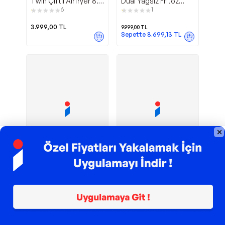
Twin Çiftli Airfryer 8.5
Dual Yağsız Fritöz
lt Yağsız Fritöz
1510002423
6
1
3.999,00
TL
9.999,00
TL
Sepette
8.699,13
TL
TROY ile 200 TL İndirim
TROY ile 200 TL İndirim
Mi Smart Air
Airfryer
Xiaomi
Philips
Fryer 3.5 lt Yağsız
Na350/00 Çift
Fritöz (Türkiye
Hazneli Fritöz
9
2
Garantili)
4.399,00
TL
8.786,00
TL
Sepette
8.698,14
TL