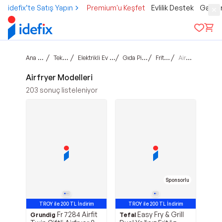
idefix’te Satış Yapın
Premium'u Keşfet
Evlilik Destek
Gamer
Ana sayfa
/
/
/
/
/
Teknoloji
Elektrikli Ev Aletleri
Gıda Pişirme
Fritözler
Airfryer
Airfryer Modelleri
203
sonuç listeleniyor
Sponsorlu
TROY ile 200 TL İndirim
TROY ile 200 TL İndirim
Fr 7284 Airfit
Easy Fry & Grill
Grundig
Tefal