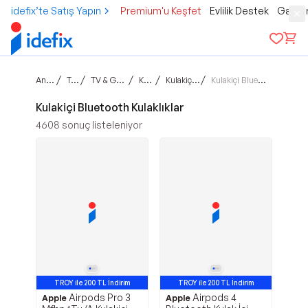
idefix’te Satış Yapın
Premium'u Keşfet
Evlilik Destek
Gamer
Ana sayfa
/
/
/
/
/
Teknoloji
TV & Görüntü & Ses
Kulaklıklar
Kulakiçi Kulaklıklar
Kulakiçi Bluetooth Kulaklıklar
Kulakiçi Bluetooth Kulaklıklar
4608
sonuç listeleniyor
TROY ile 200 TL İndirim
TROY ile 200 TL İndirim
Airpods Pro 3
Airpods 4
En Çok Satan 1. Ürün
En Çok Satan 2. Ürün
Apple
Apple