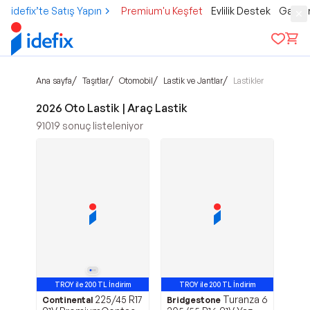
idefix’te Satış Yapın
Premium'u Keşfet
Evlilik Destek
Gamer
/
/
/
/
Ana sayfa
Taşıtlar
Otomobil
Lastik ve Jantlar
Lastikler
2026 Oto Lastik | Araç Lastik
91019
sonuç listeleniyor
TROY ile 200 TL İndirim
TROY ile 200 TL İndirim
225/45 R17
Turanza 6
Continental
Bridgestone