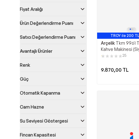
Fiyat Aralığı
Ürün Değerlendirme Puanı
TROY ile 200 TL
Satıcı Değerlendirme Puanı
En Çok Satan 
Arçelik
Tkm 9961 T
Kahve Makinesi (Si
Avantajlı Ürünler
25
Renk
9.870,00
TL
Güç
Otomatik Kapanma
Cam Hazne
Su Seviyesi Göstergesi
Fincan Kapasitesi