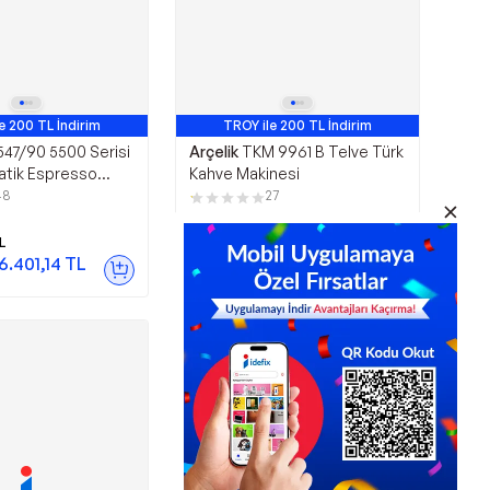
e 200 TL İndirim
TROY ile 200 TL İndirim
k Satan 1. Ürün
47/90 5500 Serisi
Arçelik
TKM 9961 B Telve Türk
tik Espresso
Kahve Makinesi
48
27
L
9.870,00
TL
6.401,14
TL