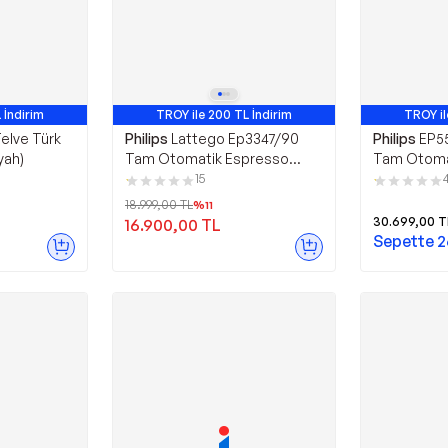
 İndirim
TROY ile 200 TL İndirim
TROY il
8. Ürün
En Çok Satan 9. Ürün
En Ço
elve Türk
Philips
Lattego Ep3347/90
Philips
EP55
yah)
Tam Otomatik Espresso
Tam Otoma
Makinesi Tek Dokunuşla 6
Makinesi
15
Çeşit Sıcak Ve Soğuk İçecek
18.999,00
TL
%
11
30.699,00
T
16.900,00
TL
Sepette
2