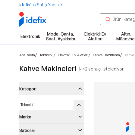
idefix’te Satış Yapın
Moda, Çanta,
Elektrikli Ev
Altın,
Elektronik
Saat, Ayakkabı
Aletleri
Mücevhe
/
/
/
/
Ana sayfa
Teknoloji
Elektrikli Ev Aletleri
Kahve Hazırlama
Kahve 
Kahve Makineleri
1442
sonuç listeleniyor
Kategori
Teknoloji
Marka
Satıcılar