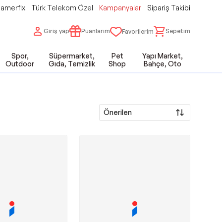
amerfix
Türk Telekom Özel
Kampanyalar
Sipariş Takibi
Giriş yap
Puanlarım
Sepetim
Favorilerim
Spor,
Süpermarket,
Pet
Yapı Market,
Outdoor
Gıda, Temizlik
Shop
Bahçe, Oto
Önerilen