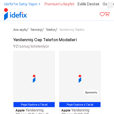
idefix’te Satış Yapın
Premium'u Keşfet
Evlilik Destek
Gamer
/
/
/
Ana sayfa
Teknoloji
Telefon
Yenilenmiş Telefon
Yenilenmiş Cep Telefon Modelleri
921
sonuç listeleniyor
Sponsorlu
Peşin Fiyatına 6 Taksit
Peşin Fiyatına 6 Taksit
Yenilenmiş
Yenilenmiş
TROY ile 200 TL İndirim
Apple
Kalan Süre :
Apple