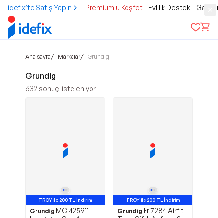
idefix’te Satış Yapın
Premium'u Keşfet
Evlilik Destek
Gamer
/
/
Ana sayfa
Markalar
Grundig
Grundig
632
sonuç listeleniyor
TROY ile 200 TL İndirim
TROY ile 200 TL İndirim
MC 425911
Fr 7284 Airfit
Grundig
Grundig