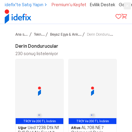
idefix’te Satış Yapın
Premium'u Keşfet
Evlilik Destek
Gamer
Ana sayfa
/
/
/
Teknoloji
Beyaz Eşya & Ankastre
Derin Dondurucular
Derin Dondurucular
230
sonuç listeleniyor
TROY ile 200 TL İndirim
TROY ile 200 TL İndirim
Ued 7238 Dtk Nf
AL 708 NE 7
Avantajlı Ürün
Avantajlı Ürün
Uğur
Altus