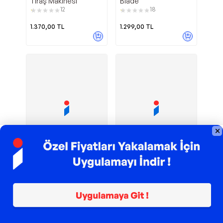
Tıraş Makinesi
Blade
12
18
1.370,00
TL
1.299,00
TL
TROY ile 200 TL İndirim
TROY ile 200 TL İndirim
Qp2824/10
Tr-758
Philips
Powertec
Oneblade Yüz Ve
Profesyonel Tıraş
Vücut Şekilendirici
Makinesi
26
24
1.877,00
TL
1.660,00
TL