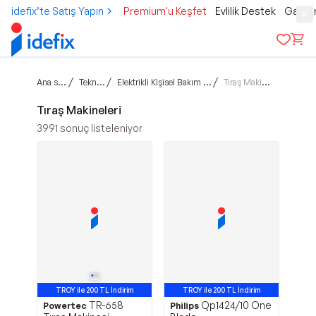
idefix’te Satış Yapın
Premium'u Keşfet
Evlilik Destek
Gamer
Ana sayfa
/
/
/
Teknoloji
Elektrikli Kişisel Bakım Aletleri
Tıraş Makineleri
Tıraş Makineleri
3991
sonuç listeleniyor
TROY ile 200 TL İndirim
TROY ile 200 TL İndirim
TR-658
Qp1424/10 One
Powertec
Philips