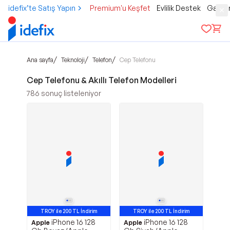
idefix’te Satış Yapın
Premium'u Keşfet
Evlilik Destek
Gamer
/
/
/
Ana sayfa
Teknoloji
Telefon
Cep Telefonu
Cep Telefonu & Akıllı Telefon Modelleri
786
sonuç listeleniyor
TROY ile 200 TL İndirim
TROY ile 200 TL İndirim
iPhone 16 128
iPhone 16 128
Apple
Apple