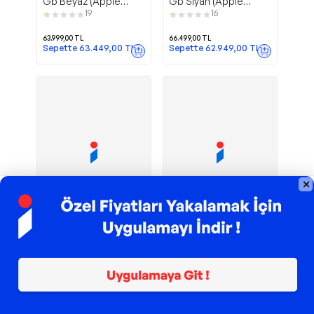
Gb Beyaz (Apple
Gb Siyah (Apple
Türkiye Garantili)
Türkiye Garantili)
19
16
63.999,00
TL
66.499,00
TL
Sepette
63.449,00
TL
Sepette
62.949,00
TL
TROY ile 200 TL İndirim
TROY ile 200 TL İndirim
iPhone 16 Pro
iPhone 15 128
Apple
Apple
Max 256 GB Siyah
Gb Siyah (Apple
Titanyum (Apple
Türkiye Garantili)
12
Türkiye Garantili)
126.999,00
TL
51.469,00
TL
Sepette
121.030,05
TL
Sepette
49.049,96
TL