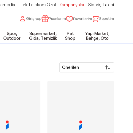
amerfix
Türk Telekom Özel
Kampanyalar
Sipariş Takibi
Giriş yap
Puanlarım
Sepetim
Favorilerim
Spor,
Süpermarket,
Pet
Yapı Market,
Outdoor
Gıda, Temizlik
Shop
Bahçe, Oto
Önerilen