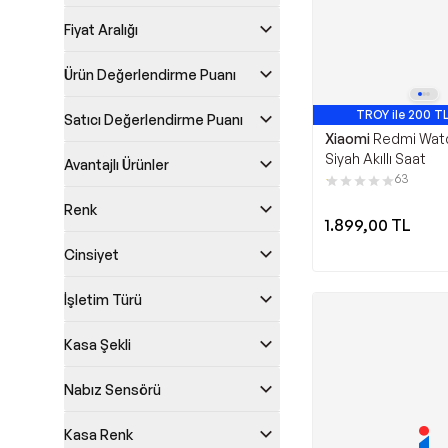
Fiyat Aralığı
Ürün Değerlendirme Puanı
TROY ile 200 TL
Satıcı Değerlendirme Puanı
En Çok Satan 1
Xiaomi
Redmi Watc
Siyah Akıllı Saat
Avantajlı Ürünler
63
Renk
1.899,00
TL
Cinsiyet
İşletim Türü
Kasa Şekli
Nabız Sensörü
Kasa Renk