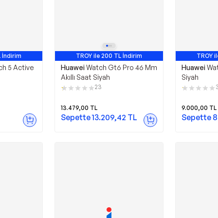
 İndirim
TROY ile 200 TL İndirim
TROY il
. Ürün
En Çok Satan 6. Ürün
En Çok
h 5 Active
Huawei
Watch Gt6 Pro 46 Mm
Huawei
Wat
Akıllı Saat Siyah
Siyah
23
13.479,00
TL
9.000,00
TL
Sepette
13.209,42
TL
Sepette
8