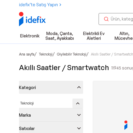
idefix’te Satış Yapın
Moda, Çanta,
Elektrikli Ev
Altın,
Elektronik
Saat, Ayakkabı
Aletleri
Mücevhe
/
/
/
Ana sayfa
Teknoloji
Giyilebilir Teknoloji
Akıllı Saatler / Smartwatc
Akıllı Saatler / Smartwatch
11945
sonuç 
Kategori
Teknoloji
Marka
Satıcılar