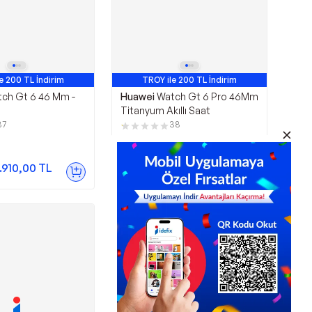
e 200 TL İndirim
TROY ile 200 TL İndirim
 Satan 7. Ürün
En Çok Satan 9. Ürün
ch Gt 6 46 Mm -
Huawei
Watch Gt 6 Pro 46Mm
Titanyum Akıllı Saat
37
38
17.500,00
TL
.910,00
TL
Sepette
16.975,00
TL