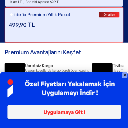
İlk Ay 1 TL, Sonraki Aylarda 69.9 TL
idefix Premium Yıllık Paket
Önerilen
499,90
TL
Premium Avantajlarını Keşfet
Ücretsiz Kargo
Tivibu 
Uygun koşullarda kargo ücreti ödemezsin,
İlk ay Ti
daha çok alışveriş yaparsın.
erişirsin.
yaşarsın.
Premium Farkları
Mevcut
Premium