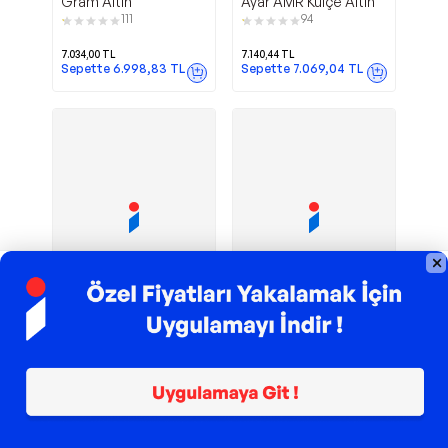
Gram Altın
Ayar AMR Külçe Altın
111
94
7.034,00
TL
7.140,44
TL
Sepette
6.998,83
TL
Sepette
7.069,04
TL
24 Ayar 1 gr
1 GRAM 24
AgaKulche
Nadir Gold
995 Özbağ Külçe Altın
AYAR KÜLÇE ALTIN
EMMAGOLD
74
1
7.160,39
TL
7.165,31
TL
Sepette
7.093,66
TL