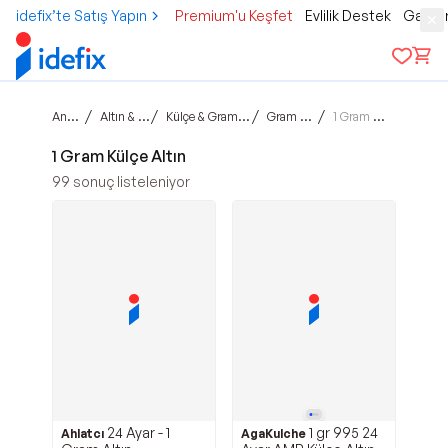
idefix’te Satış Yapın
Premium'u Keşfet
Evlilik Destek
Gamer
Ana sayfa
/
/
/
/
Altın & Mücevher
Külçe & Gram & Ziynet Altın
Gram Külçe Altın
1 Gram Külçe Altın
1 Gram Külçe Altın
99
sonuç listeleniyor
24 Ayar - 1
1 gr 995 24
Ahlatcı
AgaKulche