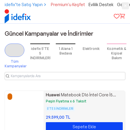
idefix’te Satış Yapın
Premium'u Keşfet
Evlilik Destek
Gamer
Güncel Kampanyalar ve İndirimler
idefix 5'TE
1 Alana 1
Elektronik
Kozmetik &
5
Bedava
Kişisel
İNDİRİMLERİ
Bakım
Tüm
Kampanyalar
Huawei
Matebook D16 İntel Core İ5
13420H 16Gb 512Gb Ssd Freedos 16"
Peşin Fiyatına x 6 Taksit
Taşınabilir Bilgisayar - 512 Gb - 16 Gb
5'TE 5 İNDİRİMLERİ
29.599,00
TL
Sepete Ekle