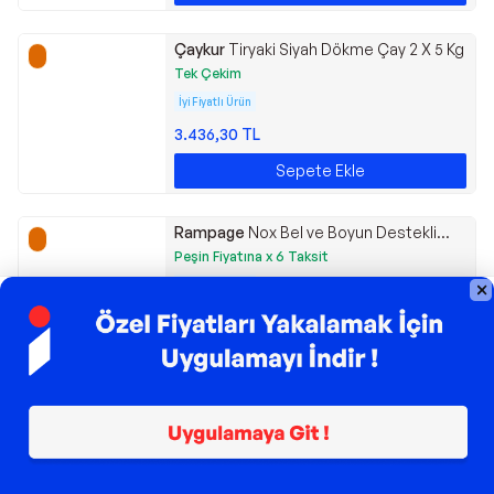
Çaykur
Tiryaki Siyah Dökme Çay 2 X 5 Kg
Tek Çekim
İyi Fiyatlı Ürün
3.436,30
TL
Sepete Ekle
Rampage
Nox Bel ve Boyun Destekli
Carbon Deri Siyah/Kırmızı Oyuncu
Peşin Fiyatına x 6 Taksit
Koltuğu KL-R43
İyi Fiyatlı Ürün
6.499,00
TL
Sepete Ekle
Kanz
Echo Travel Sistem Bebek Arabası
Siyah
Peşin Fiyatına x 6 Taksit
5'TE 5 İNDİRİMLERİ