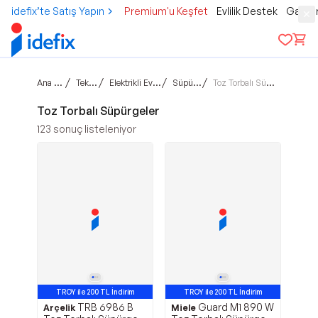
idefix’te Satış Yapın
Premium'u Keşfet
Evlilik Destek
Gamer
Ana sayfa
/
/
/
/
Teknoloji
Elektrikli Ev Aletleri
Süpürgeler
Toz Torbalı Süpürgeler
Toz Torbalı Süpürgeler
123
sonuç listeleniyor
TROY ile 200 TL İndirim
TROY ile 200 TL İndirim
TRB 6986 B
Guard M1 890 W
Arçelik
Miele