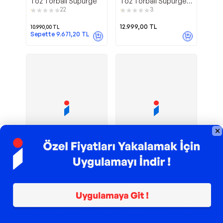
Toz Torbalı Süpürge
Toz Torbalı Süpürge
Kırmızı
22
3
12.999,00
TL
10.990,00
TL
Sepette
9.671,20
TL
TROY ile 200 TL İndirim
TROY ile 200 TL İndirim
50 Lt Toz Emme
BGBs2Rd1 Toz
Hais
Bosch
Makinesi
Torbalı Zemin Tipi
Elektrikli Süpürge
1
2
11.860,00
TL
5.690,00
TL
Sepette
10.318,20
TL
Sepette
4.893,40
TL