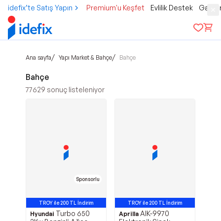
idefix’te Satış Yapın
Premium'u Keşfet
Evlilik Destek
Gamer
/
/
Ana sayfa
Yapı Market & Bahçe
Bahçe
Bahçe
77629
sonuç listeleniyor
Sponsorlu
TROY ile 200 TL İndirim
TROY ile 200 TL İndirim
Turbo 650
AIK-9970
En Çok Satan 1. Ürün
Hyundai
Aprilla