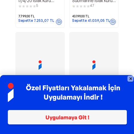
17/4/20 Islak Kuru
Submarine İslak Kuru
1000W 17 Litre
Şarjlı Dikey Süpürge
5
47
Elektrikli Süpürge
7.799,00
TL
43.199,00
TL
Sepette
7.253,07
TL
Sepette
41.039,05
TL
TROY ile 200 TL İndirim
TROY ile 200 TL İndirim
Fc 7 Cordless
H15 Mix Islak
Karcher
Dreame
Zemin Temizleme
ve Kuru Süpürge
Makinesi 10557010
2
1
34.999,00
TL
16.599,00
TL
Sepette
15.188,08
TL