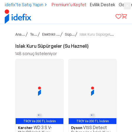
idefix’te Satış Yapın
Premium'u Keşfet
Evlilik Destek
Gamer
Ana sayfa
/
/
/
/
Teknoloji
Elektrikli Ev Aletleri
Süpürgeler
Islak Kuru Süpürgeler (Su Hazneli)
Islak Kuru Süpürgeler (Su Hazneli)
148
sonuç listeleniyor
TROY ile 200 TL İndirim
TROY ile 200 TL İndirim
WD 3 S V-
V15S Detect
Karcher
Dyson