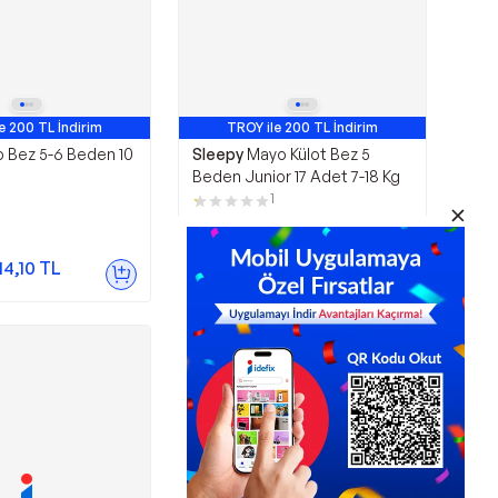
e 200 TL İndirim
TROY ile 200 TL İndirim
 Bez 5-6 Beden 10
Sleepy
Mayo Külot Bez 5
Beden Junior 17 Adet 7-18 Kg
1
305,00
TL
14,10
TL