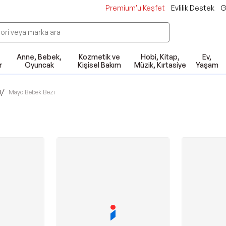
Premium'u Keşfet
Evlilik Destek
G
Anne, Bebek,
Kozmetik ve
Hobi, Kitap,
Ev,
r
Oyuncak
Kişisel Bakım
Müzik, Kırtasiye
Yaşam
/
l
Mayo Bebek Bezi