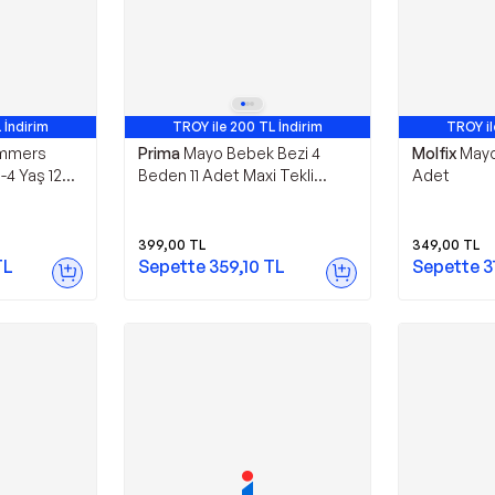
 İndirim
TROY ile 200 TL İndirim
TROY il
immers
Prima
Mayo Bebek Bezi 4
Molfix
Mayo
-4 Yaş 12
Beden 11 Adet Maxi Tekli
Adet
Paket
399,00
TL
349,00
TL
TL
Sepette
359,10
TL
Sepette
3