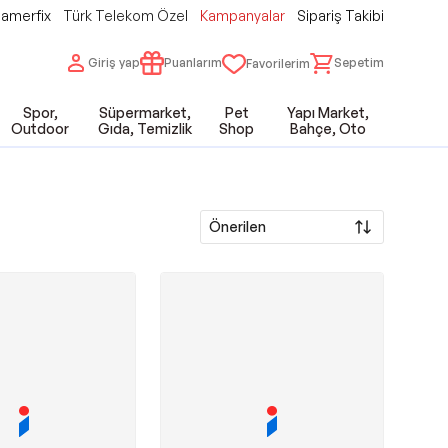
amerfix
Türk Telekom Özel
Kampanyalar
Sipariş Takibi
Giriş yap
Puanlarım
Sepetim
Favorilerim
Spor,
Süpermarket,
Pet
Yapı Market,
Outdoor
Gıda, Temizlik
Shop
Bahçe, Oto
Önerilen