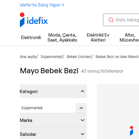
idefix’te Satış Yapın
Moda, Çanta,
Elektrikli Ev
Altın,
Elektronik
Saat, Ayakkabı
Aletleri
Mücevhe
/
/
/
Ana sayfa
Süpermarket
Bebek Ürünleri
Bebek Bezi ve Islak Mendi
Mayo Bebek Bezi
40
sonuç listeleniyor
Kategori
Süpermarket
Marka
Satıcılar