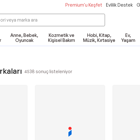
Premium'u Keşfet
Evlilik Destek
G
Anne, Bebek,
Kozmetik ve
Hobi, Kitap,
Ev,
r
Oyuncak
Kişisel Bakım
Müzik, Kırtasiye
Yaşam
kaları
4538
sonuç listeleniyor