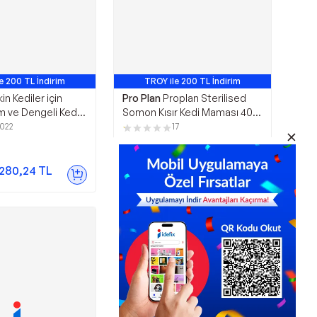
e 200 TL İndirim
TROY ile 200 TL İndirim
k Satan 1. Ürün
En Çok Satan 5. Ürün
in Kediler için
Pro Plan
Proplan Sterilised
m ve Dengeli Kedi
Somon Kısır Kedi Maması 400
kg
Gr*12 Adet
1022
17
1.922,00
TL
.280,24
TL
Sepette
1.864,34
TL