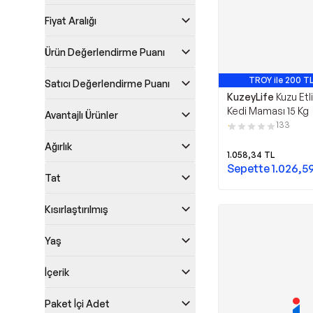
Fiyat Aralığı
Ürün Değerlendirme Puanı
TROY ile 200 TL
Satıcı Değerlendirme Puanı
En Çok Satan 1
KuzeyLife
Kuzu Etli
Kedi Maması 15 Kg
Avantajlı Ürünler
133
Ağırlık
1.058,34
TL
Sepette
1.026,5
Tat
Kısırlaştırılmış
Yaş
İçerik
Paket İçi Adet