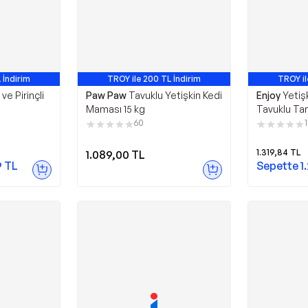
 İndirim
TROY ile 200 TL İndirim
TROY il
0. Ürün
En Çok Satan 11. Ürün
En Ço
 ve Pirinçli
Paw Paw
Tavuklu Yetişkin Kedi
Enjoy
Yetişk
Maması 15 kg
Tavuklu Ta
Maması 15 
60
1.319,84
TL
1.089,00
TL
9
TL
Sepette
1