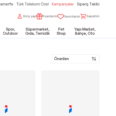
amerfix
Türk Telekom Özel
Kampanyalar
Sipariş Takibi
Giriş yap
Puanlarım
Sepetim
Favorilerim
Spor,
Süpermarket,
Pet
Yapı Market,
Outdoor
Gıda, Temizlik
Shop
Bahçe, Oto
Önerilen