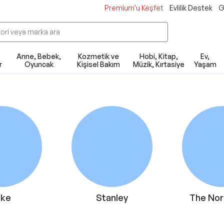
Premium'u Keşfet
Evlilik Destek
G
Anne, Bebek,
Kozmetik ve
Hobi, Kitap,
Ev,
r
Oyuncak
Kişisel Bakım
Müzik, Kırtasiye
Yaşam
ike
Stanley
The Nor