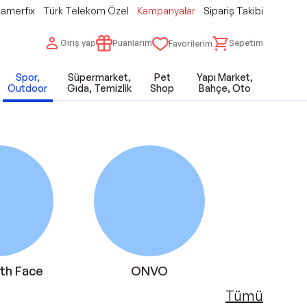
amerfix
Türk Telekom Özel
Kampanyalar
Sipariş Takibi
Giriş yap
Puanlarım
Sepetim
Favorilerim
Spor,
Süpermarket,
Pet
Yapı Market,
Outdoor
Gıda, Temizlik
Shop
Bahçe, Oto
th Face
ONVO
Vo
Tümü