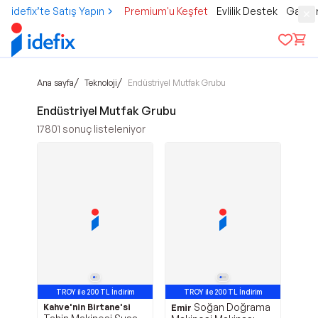
idefix’te Satış Yapın
Premium'u Keşfet
Evlilik Destek
Gamer
/
/
Ana sayfa
Teknoloji
Endüstriyel Mutfak Grubu
Endüstriyel Mutfak Grubu
17801
sonuç listeleniyor
TROY ile 200 TL İndirim
TROY ile 200 TL İndirim
Soğan Doğrama
Kahve'nin Birtane'si
En Çok Satan 2. Ürün
Emir