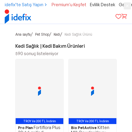
idefix’te Satış Yapın
Premium'u Keşfet
Evlilik Destek
Gamer
/
/
/
Ana sayfa
Pet Shop
Kedi
Kedi Sağlık Ürünü
Kedi Sağlık | Kedi Bakım Ürünleri
590
sonuç listeleniyor
TROY ile 200 TL İndirim
TROY ile 200 TL İndirim
Fortiflora Plus
Kitten
Pro Plan
Bio PetActive