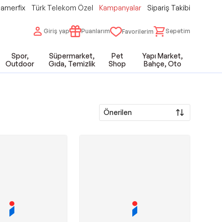
amerfix
Türk Telekom Özel
Kampanyalar
Sipariş Takibi
Giriş yap
Puanlarım
Sepetim
Favorilerim
Spor,
Süpermarket,
Pet
Yapı Market,
Outdoor
Gıda, Temizlik
Shop
Bahçe, Oto
Önerilen