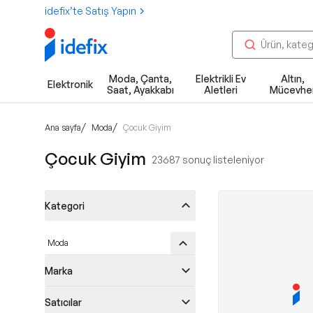
idefix’te Satış Yapın
Moda, Çanta,
Elektrikli Ev
Altın,
Elektronik
Saat, Ayakkabı
Aletleri
Mücevhe
/
/
Ana sayfa
Moda
Çocuk Giyim
Çocuk Giyim
23687
sonuç listeleniyor
Kategori
Moda
Marka
Satıcılar