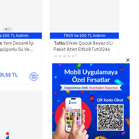
e 200 TL İndirim
TROY ile 200 TL İndirim
ds
Yeni Desenli İçi
Tutku
Erkek Çocuk Beyaz 6'Lı
apüşonlu Su Ve
Paket Atlet Elf568Tut01246
irmez Erkek
1
tu
450,00
TL
31,55
TL
Sepette
391,50
TL