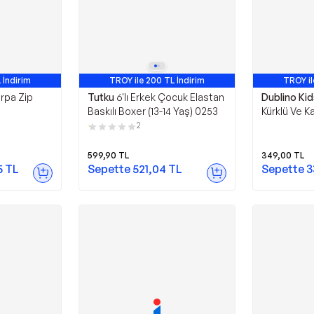
 İndirim
TROY ile 200 TL İndirim
TROY il
rpa Zip
Tutku
6'lı Erkek Çocuk Elastan
Dublino Ki
Baskılı Boxer (13-14 Yaş) 0253
Kürklü Ve K
Rüzgar Geç
2
Çocuk Mon
599,90
TL
349,00
TL
5
TL
Sepette
521,04
TL
Sepette
3