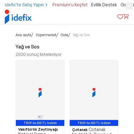
idefix’te Satış Yapın
Premium'u Keşfet
Evlilik Destek
Gamer
/
/
/
Ana sayfa
Süpermarket
Gıda
Yağ ve Sos
Yağ ve Sos
2500
sonuç listeleniyor
TROY ile 200 TL İndirim
TROY ile 200 TL İndirim
Cotanak
Vakıfbirlik Zeytinyağı
Avantajlı Ürün
Çotanak