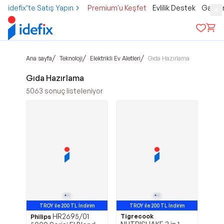
idefix’te Satış Yapın
Premium'u Keşfet
Evlilik Destek
Gamer
/
/
/
Ana sayfa
Teknoloji
Elektrikli Ev Aletleri
Gıda Hazırlama
Gıda Hazırlama
5063
sonuç listeleniyor
TROY ile 200 TL İndirim
TROY ile 200 TL İndirim
HR2695/01
Tigrecook
Philips