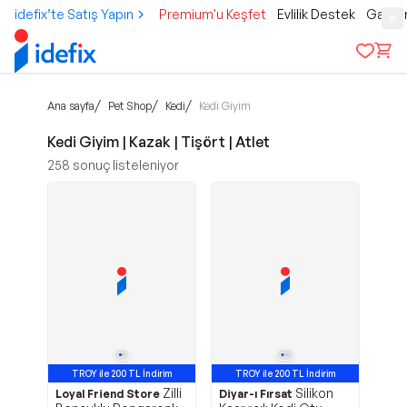
idefix’te Satış Yapın
Premium'u Keşfet
Evlilik Destek
Gamer
/
/
/
Ana sayfa
Pet Shop
Kedi
Kedi Giyim
Kedi Giyim | Kazak | Tişört | Atlet
258
sonuç listeleniyor
TROY ile 200 TL İndirim
TROY ile 200 TL İndirim
Zilli
Silikon
Loyal Friend Store
Diyar-ı Fırsat