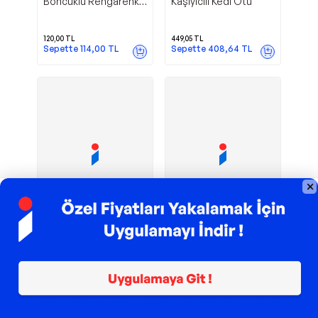
Boncuklu Rengarenk
Kaşıyıcılı Kedi Otu
Kedi Kolyesi
120,00
TL
449,05
TL
Sepette
114,00
TL
Sepette
408,64
TL
TROY ile 200 TL İndirim
TROY ile 200 TL İndirim
Örgü Kedi
Loyal Friend Store
Nuigo
Ponponlu Kırmızı El
Şapkası Çiçekli Mor
Örgüsü Kedi Beresi
Kulak Açık Evcil
Hayvan Aksesuarı
150,00
TL
229,00
TL
Sepette
142,50
TL
Sepette
208,39
TL