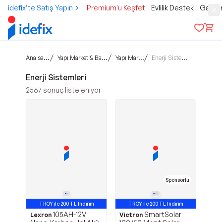
idefix’te Satış Yapın
Premium'u Keşfet
Evlilik Destek
Gamer
Ana sayfa
/
/
/
Yapı Market & Bahçe
Yapı Market
Enerji Sistemleri
Enerji Sistemleri
2567
sonuç listeleniyor
Sponsorlu
TROY ile 200 TL İndirim
TROY ile 200 TL İndirim
105AH-12V
SmartSolar
Lexron
Victron