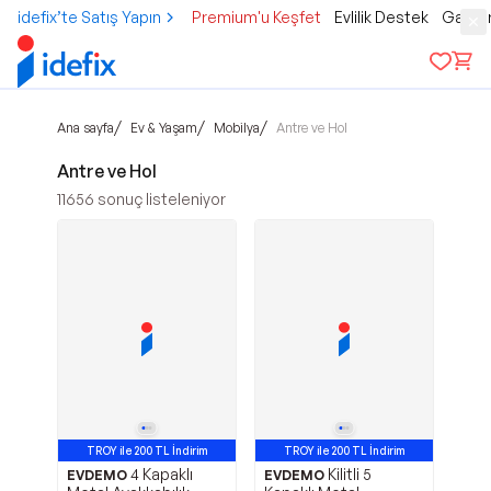
idefix’te Satış Yapın
Premium'u Keşfet
Evlilik Destek
Gamer
/
/
/
Ana sayfa
Ev & Yaşam
Mobilya
Antre ve Hol
Antre ve Hol
11656
sonuç listeleniyor
TROY ile 200 TL İndirim
TROY ile 200 TL İndirim
4 Kapaklı
Kilitli 5
EVDEMO
EVDEMO