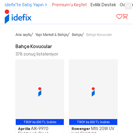
idefix’te Satış Yapın
Premium'u Keşfet
Evlilik Destek
Gamer
/
/
/
Ana sayfa
Yapı Market & Bahçe
Bahçe
Bahçe Kovucular
Bahçe Kovucular
378
sonuç listeleniyor
TROY ile 200 TL İndirim
TROY ile 200 TL İndirim
AIK-9970
M15 20W UV
Aprilla
Rowenger