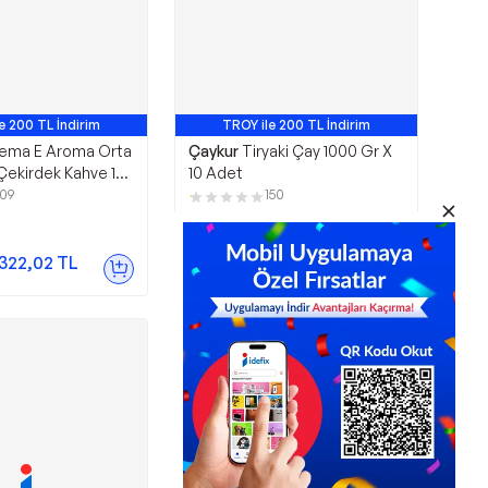
e 200 TL İndirim
TROY ile 200 TL İndirim
ema E Aroma Orta
Çaykur
Tiryaki Çay 1000 Gr X
Çekirdek Kahve 1
10 Adet
109
150
3.175,00
TL
.322,02
TL