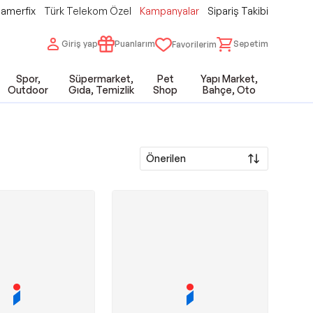
amerfix
Türk Telekom Özel
Kampanyalar
Sipariş Takibi
Giriş yap
Puanlarım
Sepetim
Favorilerim
Spor,
Süpermarket,
Pet
Yapı Market,
Outdoor
Gıda, Temizlik
Shop
Bahçe, Oto
Önerilen