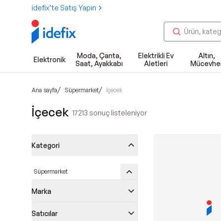
idefix’te Satış Yapın
Moda, Çanta,
Elektrikli Ev
Altın,
Elektronik
Saat, Ayakkabı
Aletleri
Mücevhe
/
/
Ana sayfa
Süpermarket
İçecek
İçecek
17213
sonuç listeleniyor
Kategori
Süpermarket
Marka
Satıcılar