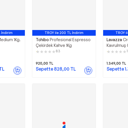
 İndirim
TROY ile 200 TL İndirim
TROY il
edium 1Kg.
Tchibo
Profesional Espresso
Lavazza
Cr
Çekirdek Kahve 1Kg
Kavrulmuş 
kg 2'li
83
920,00
TL
1.349,00
TL
TL
Sepette
828,00
TL
Sepette
1