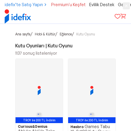
idefix’te Satış Yapın
Premium'u Keşfet
Evlilik Destek
Gamer
/
/
/
Ana sayfa
Hobi & Kültür
Eğlence
Kutu Oyunu
Kutu Oyunları | Kutu Oyunu
1137
sonuç listeleniyor
TROY ile 200 TL İndirim
TROY ile 200 TL İndirim
Games Tabu
Curious&Genius
Hasbro