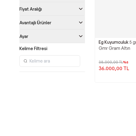
Fiyat Aralığı
Avantajlı Ürünler
Ayar
Eg Kuyumculuk
5 g
Gmr Gram Altın
Kelime Filtresi
38.000,00
TL
%
5
36.000,00
TL