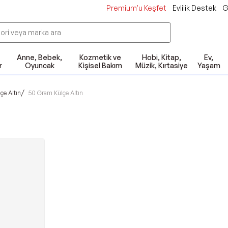
Premium'u Keşfet
Evlilik Destek
G
Anne, Bebek,
Kozmetik ve
Hobi, Kitap,
Ev,
r
Oyuncak
Kişisel Bakım
Müzik, Kırtasiye
Yaşam
/
çe Altın
50 Gram Külçe Altın