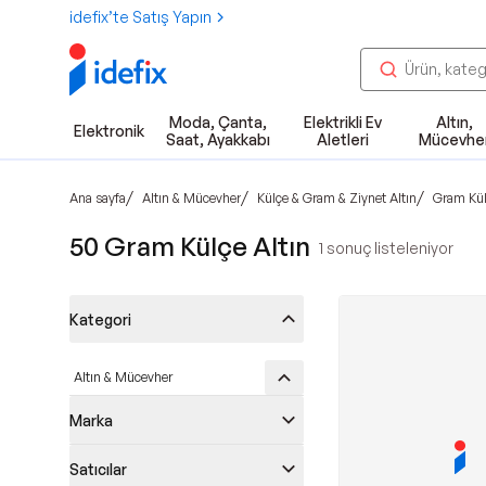
idefix’te Satış Yapın
Moda, Çanta,
Elektrikli Ev
Altın,
Elektronik
Saat, Ayakkabı
Aletleri
Mücevhe
/
/
/
Ana sayfa
Altın & Mücevher
Külçe & Gram & Ziynet Altın
Gram Kül
50 Gram Külçe Altın
1
sonuç listeleniyor
Kategori
Altın & Mücevher
Marka
Satıcılar