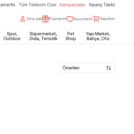
amerfix
Türk Telekom Özel
Kampanyalar
Sipariş Takibi
Giriş yap
Puanlarım
Sepetim
Favorilerim
Spor,
Süpermarket,
Pet
Yapı Market,
Outdoor
Gıda, Temizlik
Shop
Bahçe, Oto
Önerilen