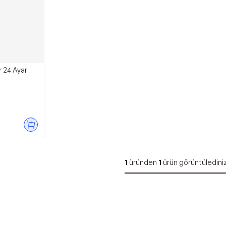
r 24 Ayar
1
üründen
1
ürün görüntüledini