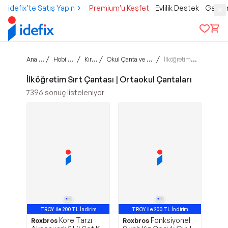
idefix’te Satış Yapın
Premium'u Keşfet
Evlilik Destek
Gamer
Ana sayfa
/
/
/
/
Hobi & Kültür
Kırtasiye
Okul Çanta ve Kalem Kutu
İlköğretim Çantası
İlköğretim Sırt Çantası | Ortaokul Çantaları
7396
sonuç listeleniyor
TROY ile 200 TL İndirim
TROY ile 200 TL İndirim
Kore Tarzı
Fonksiyonel
Roxbros
Roxbros