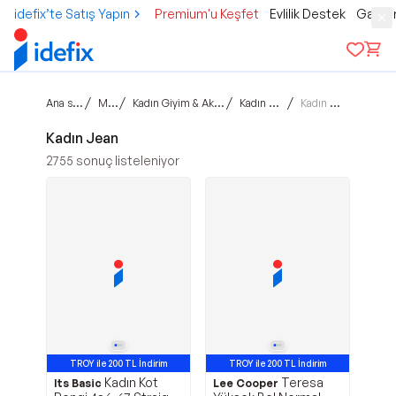
idefix’te Satış Yapın
Premium'u Keşfet
Evlilik Destek
Gamer
Ana sayfa
/
/
/
/
Moda
Kadın Giyim & Aksesuar
Kadın Giyim
Kadın Jean
Kadın Jean
2755
sonuç listeleniyor
TROY ile 200 TL İndirim
TROY ile 200 TL İndirim
Kadın Kot
Teresa
Its Basic
Lee Cooper