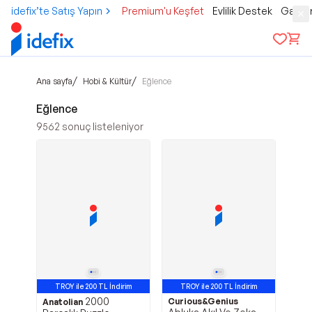
idefix’te Satış Yapın
Premium'u Keşfet
Evlilik Destek
Gamer
/
/
Ana sayfa
Hobi & Kültür
Eğlence
Eğlence
9562
sonuç listeleniyor
TROY ile 200 TL İndirim
TROY ile 200 TL İndirim
2000
Curious&Genius
Anatolian