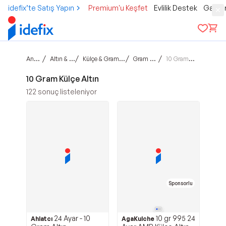
idefix’te Satış Yapın
Premium'u Keşfet
Evlilik Destek
Gamer
Ana sayfa
/
/
/
/
Altın & Mücevher
Külçe & Gram & Ziynet Altın
Gram Külçe Altın
10 Gram Külçe Altın
10 Gram Külçe Altın
122
sonuç listeleniyor
Sponsorlu
24 Ayar - 10
10 gr 995 24
Ahlatcı
AgaKulche