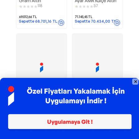
Gram Altın
Ayar AMR Külçe Altın
118
37
69.012,66
TL
71.145,45
TL
Sepette
68.701,16
TL
Sepette
70.434,00
TL
Sponsorlu
10 gr 24
24 Ayar 10
Harem Altın
AgaKulche
Ayar İAR Gram Külçe
gr 995 Özbağ Külçe
Altın
Altın
2
2
72.815,14
TL
71.389,91
TL
Sepette
72.086,99
TL
Sepette
70.676,01
TL