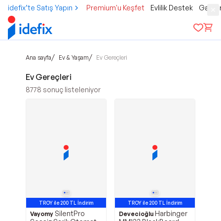
idefix’te Satış Yapın
Premium'u Keşfet
Evlilik Destek
Gamer
/
/
Ana sayfa
Ev & Yaşam
Ev Gereçleri
Ev Gereçleri
8778
sonuç listeleniyor
TROY ile 200 TL İndirim
TROY ile 200 TL İndirim
SilentPro
Harbinger
Vayomy
Devecioğlu