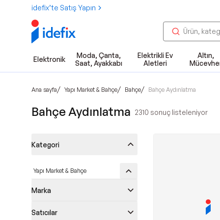
idefix’te Satış Yapın
Moda, Çanta,
Elektrikli Ev
Altın,
Elektronik
Saat, Ayakkabı
Aletleri
Mücevhe
/
/
/
Ana sayfa
Yapı Market & Bahçe
Bahçe
Bahçe Aydınlatma
Bahçe Aydınlatma
2310
sonuç listeleniyor
Kategori
Yapı Market & Bahçe
Marka
Satıcılar