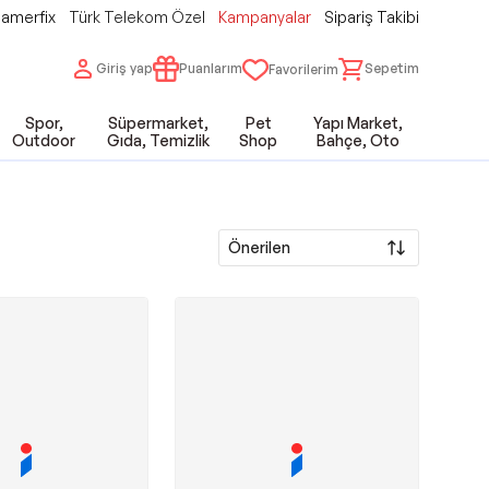
amerfix
Türk Telekom Özel
Kampanyalar
Sipariş Takibi
Giriş yap
Puanlarım
Sepetim
Favorilerim
Spor,
Süpermarket,
Pet
Yapı Market,
Outdoor
Gıda, Temizlik
Shop
Bahçe, Oto
Önerilen