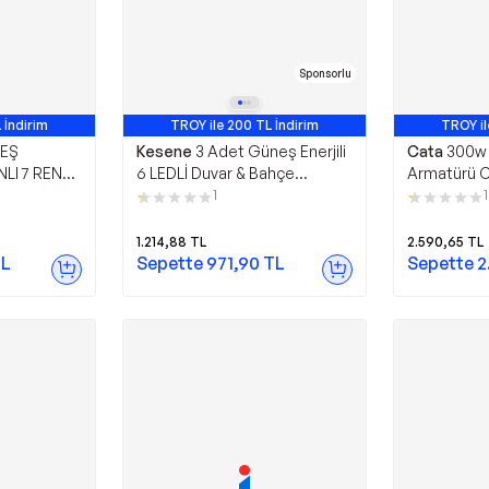
Sponsorlu
 İndirim
TROY ile 200 TL İndirim
TROY il
EŞ
Kesene
3 Adet Güneş Enerjili
Cata
300w
LI 7 RENK
6 LEDLİ Duvar & Bahçe
Armatürü C
 KELEBEK
Aydınlatması Su Geçirmez
1
1
NLATMA
Otomatik Yanan Işık Efekti
SÜ
1.214,88
TL
2.590,65
TL
L
Sepette
971,90
TL
Sepette
2