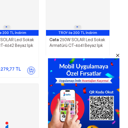
e 200 TL İndirim
TROY ile 200 TL İndirim
 SOLAR Led Sokak
Cata
250W SOLAR Led Sokak
T-4642 Beyaz Işık
Armatürü CT-4641 Beyaz Işık
2.212,22
TL
.279,77
TL
Sepette
1.946,75
TL