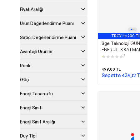
Fiyat Aralığı
Ürün Değerlendirme Puanı
TROY ile 200 TL
Satıcı Değerlendirme Puanı
Sge Teknoloji
GÜN
ENERJİLİ 3 KATMAN
Avantajlı Ürünler
DEĞİŞEREK YANAN
2
LED BAHÇE AYDI
Renk
SOLAR BAHÇE SÜ
499,00
TL
SGE1005
Sepette
439,12
T
Güç
Enerji Tasarrufu
Enerji Sınıfı
Enerji Sınıf Aralığı
Duy Tipi