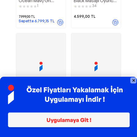
Ocean Mavi/Gri
Black Masajlı Oyuncu
Oyuncu Koltuğu
Koltuğu
1
34
4.599,00
TL
7.999,00
TL
Sepette
6.799,15
TL
TROY ile 200 TL İndirim
TROY ile 200 TL İndirim
Dynamic
Milenyum
Fashcolle
EVDEMO
Masajlı Gri-Siyah
Profosyonel Oyuncu
Oyuncu Koltuğu
Masası Siyah
48
90
5.099,00
TL
2.149,00
TL