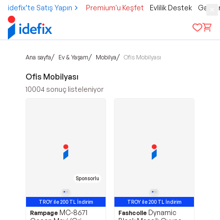
idefix’te Satış Yapın
Premium'u Keşfet
Evlilik Destek
Gamer
/
/
/
Ana sayfa
Ev & Yaşam
Mobilya
Ofis Mobilyası
Ofis Mobilyası
10004
sonuç listeleniyor
Sponsorlu
TROY ile 200 TL İndirim
TROY ile 200 TL İndirim
MC-8671
Dynamic
Rampage
Fashcolle