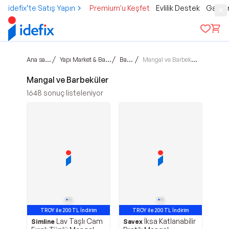
idefix’te Satış Yapın
Premium'u Keşfet
Evlilik Destek
Gamer
Ana sayfa
/
/
/
Yapı Market & Bahçe
Bahçe
Mangal ve Barbeküler
Mangal ve Barbeküler
1648
sonuç listeleniyor
TROY ile 200 TL İndirim
TROY ile 200 TL İndirim
Lav Taşlı Cam
İksa Katlanabilir
Simline
Savex