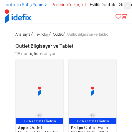
idefix’te Satış Yapın
Premium'u Keşfet
Evlilik Destek
Gamer
/
/
/
Ana sayfa
Teknoloji
Outlet
Outlet Bilgisayar ve Tablet
Outlet Bilgisayar ve Tablet
119
sonuç listeleniyor
TROY ile 200 TL İndirim
TROY ile 200 TL İndirim
Outlet
Outlet Evnia
Apple
Philips