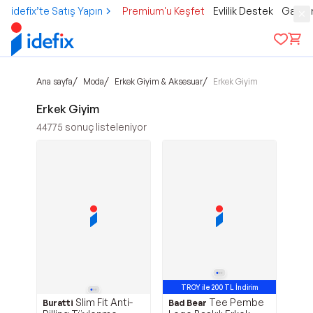
idefix’te Satış Yapın
Premium'u Keşfet
Evlilik Destek
Gamer
/
/
/
Ana sayfa
Moda
Erkek Giyim & Aksesuar
Erkek Giyim
Erkek Giyim
44775
sonuç listeleniyor
TROY ile 200 TL İndirim
Slim Fit Anti-
Tee Pembe
Buratti
Bad Bear