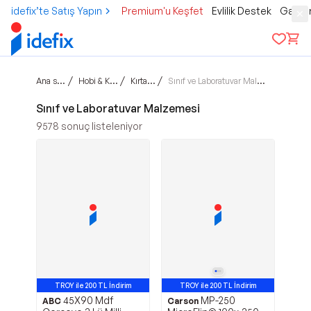
idefix’te Satış Yapın
Premium'u Keşfet
Evlilik Destek
Gamer
Ana sayfa
/
/
/
Hobi & Kültür
Kırtasiye
Sınıf ve Laboratuvar Malzemesi
Sınıf ve Laboratuvar Malzemesi
9578
sonuç listeleniyor
TROY ile 200 TL İndirim
TROY ile 200 TL İndirim
45X90 Mdf
MP-250
ABC
Carson