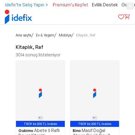
idefix’te Satış Yapın
Premium'u Keşfet
Evlilik Destek
Gamer
/
/
/
Ana sayfa
Ev & Yaşam
Mobilya
Kitaplık, Raf
Kitaplık, Raf
3014
sonuç listeleniyor
TROY ile 200 TL İndirim
TROY ile 200 TL İndirim
Abete 5 Raflı
Masif Doğal
Gubimo
Bino