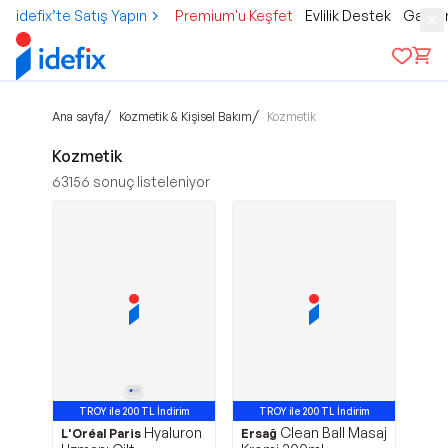
idefix’te Satış Yapın
Premium'u Keşfet
Evlilik Destek
Gamer
/
/
Ana sayfa
Kozmetik & Kişisel Bakım
Kozmetik
Kozmetik
63156
sonuç listeleniyor
TROY ile 200 TL İndirim
TROY ile 200 TL İndirim
Hyaluron
Clean Ball Masaj
L'Oréal Paris
Ersağ