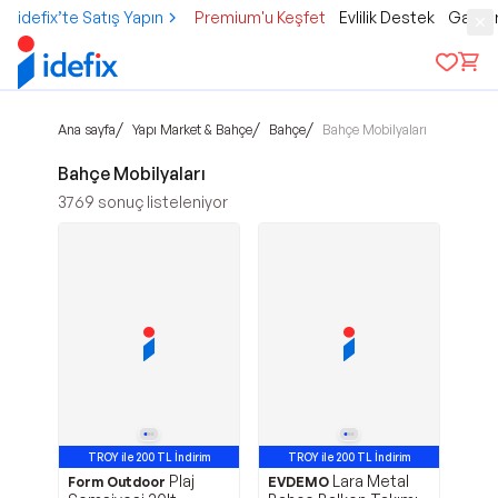
idefix’te Satış Yapın
Premium'u Keşfet
Evlilik Destek
Gamer
/
/
/
Ana sayfa
Yapı Market & Bahçe
Bahçe
Bahçe Mobilyaları
Bahçe Mobilyaları
3769
sonuç listeleniyor
TROY ile 200 TL İndirim
TROY ile 200 TL İndirim
Plaj
Lara Metal
Form Outdoor
EVDEMO